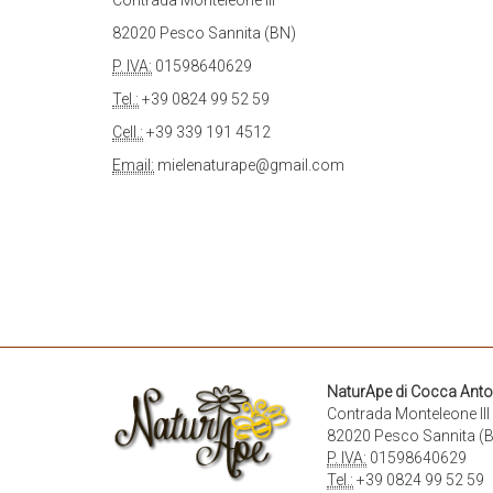
Contrada Monteleone III
82020 Pesco Sannita (BN)
P. IVA:
01598640629
Tel.:
+39 0824 99 52 59
Cell.:
+39 339 191 4512
Email:
mielenaturape@gmail.com
NaturApe di Cocca Ant
Contrada Monteleone III
82020 Pesco Sannita (
P. IVA:
01598640629
Tel.:
+39 0824 99 52 59